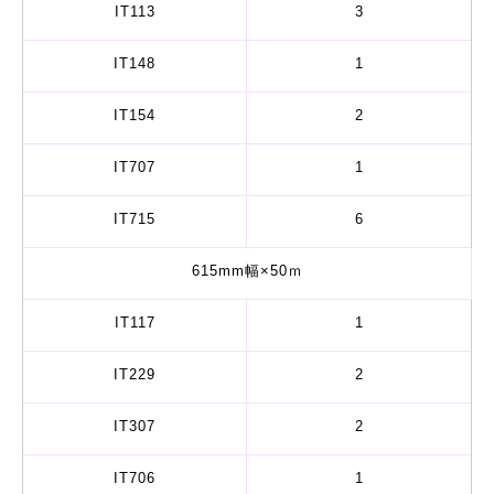
IT113
3
IT148
1
IT154
2
IT707
1
IT715
6
615mm幅×50ｍ
IT117
1
IT229
2
IT307
2
IT706
1