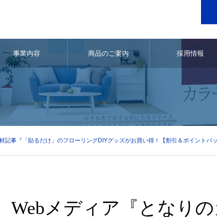
事業内容
商品のご案内
採用情報
取材記事『「貼るだけ」のフローリングDIYグッズがお買い得！【割引＆ポイントバ
Webメディア『となり