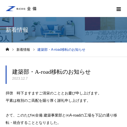
新着情報
新着情報
建築部・A-road移転のお知らせ
ホーム
建築部・A-road移転のお知らせ
2023.12.7
拝啓 時下ますますご清栄のこととお慶び申し上げます。
平素は格別のご高配を賜り厚く謝礼申し上げます。
さて、このたび㈱全備 建築事業部と㈲A-roadの工場を下記の通り移
転・統合することとなりました。