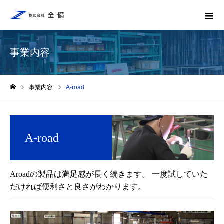
事業内容
事業内容
A-road
ホーム
A-road
Aroadの製品は満足感が長く続きます。 一度試していた
だければ便利さと良さがわかります。